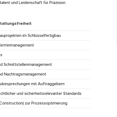
alent und Leidenschaft für Präzision.
altungsfreiheit
auprojekten im Schlüsselfertigbau
d Terminmanagement
ms
nd Schnittstellenmanagement
und Nachtragsmanagement
aubesprechungen mit Auftraggebern
echtlicher und sicherheitsrelevanter Standards
n Construction) zur Prozessoptimierung