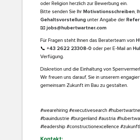
oder Religion herzlich zur Bewerbung ein.
Bitte senden Sie Ihr
Motivationsschreiben
, 
Gehaltsvorstellung
unter Angabe der
Refer
📧
jobs@hubertwartner.com
Für Fragen steht Ihnen das Beraterteam von
H
📞
+43 2622 23308-0
oder per E-Mail an
Hu
Verfügung.
Diskretion und die Einhaltung von Sperrvermer
Wir freuen uns darauf, Sie in unserem engagi
gemeinsam Zukunft im Bau zu gestalten.
#wearehiring #executivesearch #hubertwartner
#bauindustrie #burgenland #austria #hubertwa
#leadership #constructionexcellence #zukunft
Kontakt: