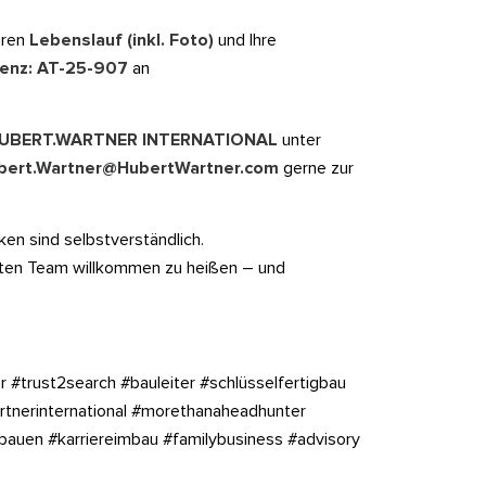
Ihren
Lebenslauf (inkl. Foto)
und Ihre
enz: AT-25-907
an
UBERT.WARTNER INTERNATIONAL
unter
bert.Wartner@HubertWartner.com
gerne zur
ken sind selbstverständlich.
erten Team willkommen zu heißen – und
 #trust2search #bauleiter #schlüsselfertigbau
rtnerinternational #morethanaheadhunter
bauen #karriereimbau #familybusiness #advisory