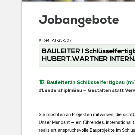
Jobangebote
Executive Search ...
# Ref.: AT-25-907
BAULEITER I Schlüsselfertigb
Leadership Management ...
HUBERT.WARTNER INTERN
🏗️
Bauleiter:in Schlüsselfertigbau (m
Board Consulting ...
#LeadershipImBau – Gestalten statt Ver
Sie möchten an Projekten mitwirken, die sicht
Family Business Advisory ...
Unser Mandant – ein führendes, international
realisiert anspruchsvolle Bauprojekte im Schlü