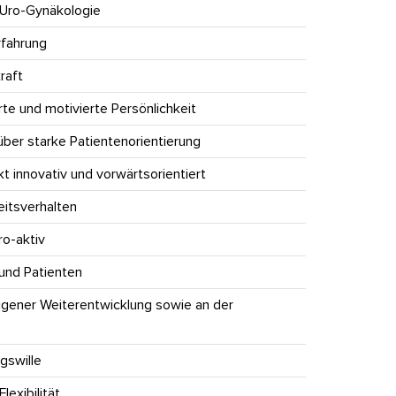
 Uro-Gynäkologie
rfahrung
raft
rte und motivierte Persönlichkeit
 über starke Patientenorientierung
 innovativ und vorwärtsorientiert
itsverhalten
ro-aktiv
 und Patienten
eigener Weiterentwicklung sowie an der
gswille
exibilität