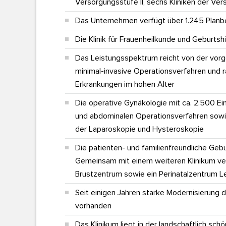
Versorgungsstufe II, sechs Kliniken der Ver
Das Unternehmen verfügt über 1.245 Planbe
Business Excellence ...
Die Klinik für Frauenheilkunde und Geburts
Das Leistungsspektrum reicht von der vorg
minimal-invasive Operationsverfahren und ra
Erkrankungen im hohen Alter
Die operative Gynäkologie mit ca. 2.500 Eing
und abdominalen Operationsverfahren sowie
der Laparoskopie und Hysteroskopie
Die patienten- und familienfreundliche Gebu
Gemeinsam mit einem weiteren Klinikum ver
Brustzentrum sowie ein Perinatalzentrum Le
Seit einigen Jahren starke Modernisierung
vorhanden
Das Klinikum liegt in der landschaftlich schö