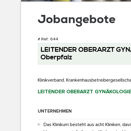
Jobangebote
Executive Search ...
# Ref.: 644
LEITENDER OBERARZT GYNÄK
Leadership Management ...
Oberpfalz
Klinikverband, Krankenhausbetreibergesellscha
Board Consulting ...
LEITENDER OBERARZT GYNÄKOLOGIE I
UNTERNEHMEN
Family Business Advisory ...
Das Klinikum besteht aus acht Kliniken, d