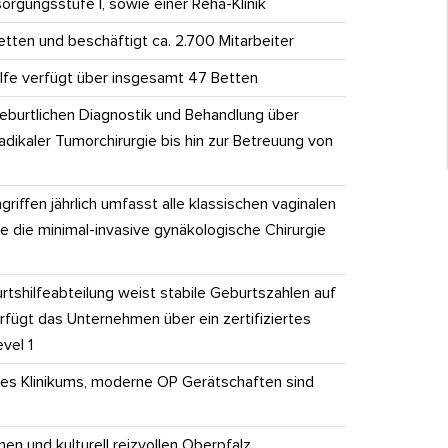
sorgungsstufe I, sowie einer Reha-Klinik
tten und beschäftigt ca. 2.700 Mitarbeiter
hilfe verfügt über insgesamt 47 Betten
eburtlichen Diagnostik und Behandlung über
dikaler Tumorchirurgie bis hin zur Betreuung von
riffen jährlich umfasst alle klassischen vaginalen
 die minimal-invasive gynäkologische Chirurgie
rtshilfeabteilung weist stabile Geburtszahlen auf
fügt das Unternehmen über ein zertifiziertes
vel 1
 des Klinikums, moderne OP Gerätschaften sind
nen und kulturell reizvollen Oberpfalz