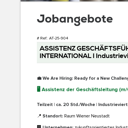
Jobangebote
Executive Search ...
# Ref.: AT-25-904
ASSISTENZ GESCHÄFTSFÜ
Leadership Management ...
INTERNATIONAL I Industrievi
💼
We Are Hiring: Ready for a New Challen
Board Consulting ...
🖥️
Assistenz der Geschäftsleitung (m/
Teilzeit | ca. 20 Std./Woche | Industrieviert
Family Business Advisory ...
📍
Standort:
Raum Wiener Neustadt
🏢
Unternehmen:
zukunftsorientiertes Indus