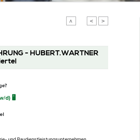
HRUNG - HUBERT.WARTNER
ertel
ge?
w/d)
🖥️
el
trie- und Baudienstleistungsunternehmen