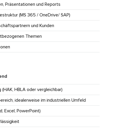
en, Präsentationen und Reports
gestruktur (MS 365 / OneDrive/ SAP)
schäftspartnern und Kunden
jektbezogenen Themen
tionen
uend
 (HAK, HBLA oder vergleichbar)
reich, idealerweise im industriellen Umfeld
, Excel, PowerPoint)
lässigkeit