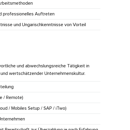
 Arbeitsmethoden
 professionelles Auftreten
tnisse und Ungarischkenntnisse von Vorteil
ortliche und abwechslungsreiche Tätigkeit in
 und wertschätzender Unternehmenskultur.
nteilung
ce / Remote)
oud / Mobiles Setup / SAP / iTwo)
n Unternehmen
mit Bereitschaft zur Überzahlung je nach Erfahrung